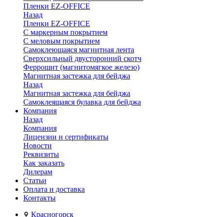
Пленки EZ-OFFICE
Назад
Пленки EZ-OFFICE
С маркерным покрытием
С меловым покрытием
Самоклеющаяся магнитная лента
Сверхсильный двусторонний скотч
Феррошит (магнитомягкое железо)
Магнитная застежка для бейджа
Назад
Магнитная застежка для бейджа
Самоклеящаяся булавка для бейджа
Компания
Назад
Компания
Лицензии и сертификаты
Новости
Реквизиты
Как заказать
Дилерам
Статьи
Оплата и доставка
Контакты
Красногорск