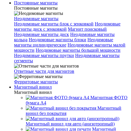
Постоянные магниты
Постоянные магниты
Неодимовые магниты
Неодимовые магниты блок с зенковкой
Неодимовые
магниты диск с зенковкой
Магнит поисковый
Неодимовые магниты диск
Неодимовые магниты
кольца
Неодимовые магниты блоки
Неодимовые
магниты цилиндрические
Неодимовые магниты малой
мощности
Неодимовые магниты большой мощности
Неодимовые магниты прутки
Неодимовые магниты
сегменты
Ответные части для магнитов
Ферритовые магниты
Магнитный винил
Магнитный винил
Магнитная ФОТО
бумага А4
Магнитный
винил без покрытия
Магнитный винил для авто (анизотропный)
Магнитный