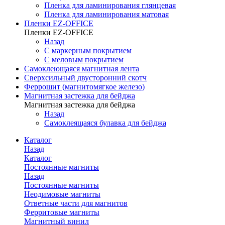
Пленка для ламинирования глянцевая
Пленка для ламинирования матовая
Пленки EZ-OFFICE
Пленки EZ-OFFICE
Назад
С маркерным покрытием
С меловым покрытием
Самоклеющаяся магнитная лента
Сверхсильный двусторонний скотч
Феррошит (магнитомягкое железо)
Магнитная застежка для бейджа
Магнитная застежка для бейджа
Назад
Самоклеящаяся булавка для бейджа
Каталог
Назад
Каталог
Постоянные магниты
Назад
Постоянные магниты
Неодимовые магниты
Ответные части для магнитов
Ферритовые магниты
Магнитный винил