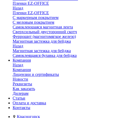
Пленки EZ-OFFICE
Назад
Пленки EZ-OFFICE
С маркерным покрытием
С меловым покрытием
Самоклеющаяся магнитная лента
Сверхсильный двусторонний скотч
Феррошит (магнитомягкое железо)
Магнитная застежка для бейджа
Назад
Магнитная застежка для бейджа
Самоклеящаяся булавка для бейджа
Компания
Назад
Компания
Лицензии и сертификаты
Новости
Реквизиты
Как заказать
Дилерам
Статьи
Оплата и доставка
Контакты
Красногорск