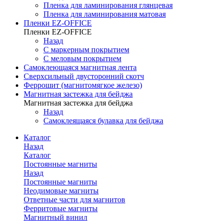
Пленка для ламинирования глянцевая
Пленка для ламинирования матовая
Пленки EZ-OFFICE
Пленки EZ-OFFICE
Назад
С маркерным покрытием
С меловым покрытием
Самоклеющаяся магнитная лента
Сверхсильный двусторонний скотч
Феррошит (магнитомягкое железо)
Магнитная застежка для бейджа
Магнитная застежка для бейджа
Назад
Самоклеящаяся булавка для бейджа
Каталог
Назад
Каталог
Постоянные магниты
Назад
Постоянные магниты
Неодимовые магниты
Ответные части для магнитов
Ферритовые магниты
Магнитный винил