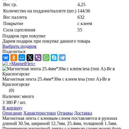
Вес гр.
4,25
Количество на поддоне/паллете (шт.)
144/36
Вес паллета
632
Покрытие
с клеем
Сила сцепления
55
Подарок при покупке
Дарим подарок при покупке данного товара
Выбрать подарок
Поделиться
Магнитная лента 25.4мм*30м с клеем tesa (тип A)-Br в
Красногорске
(0)
Наличие: много
3 380 ₽
/ шт.
В корзину
Описание
Характеристики
Отзывы
Доставка
Магнитная лента с клеевым слоем поставляется в рулонах
длиной 30.5м, шириной 12.7мм, 25.4мм, толщиной 1.5мм.
Применение магнитной ленты с клеевым слоем может быть