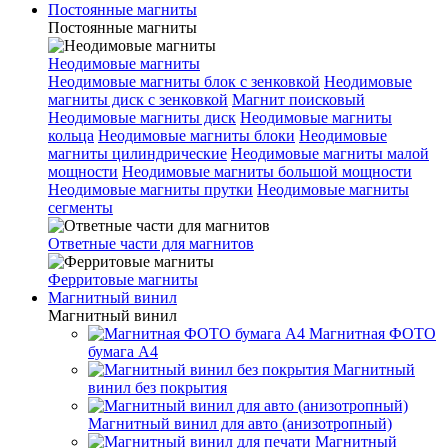
Постоянные магниты
Постоянные магниты
Неодимовые магниты
Неодимовые магниты блок с зенковкой
Неодимовые
магниты диск с зенковкой
Магнит поисковый
Неодимовые магниты диск
Неодимовые магниты
кольца
Неодимовые магниты блоки
Неодимовые
магниты цилиндрические
Неодимовые магниты малой
мощности
Неодимовые магниты большой мощности
Неодимовые магниты прутки
Неодимовые магниты
сегменты
Ответные части для магнитов
Ферритовые магниты
Магнитный винил
Магнитный винил
Магнитная ФОТО
бумага А4
Магнитный
винил без покрытия
Магнитный винил для авто (анизотропный)
Магнитный