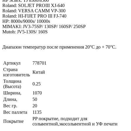
HP Scitex: TJ 8300/8500
Roland: SOLJET PROIII XJ-640
Roland: VERSA CAMM VP-300
Roland: HI-FIJET PRO III FJ-740
HP: 8000s/9000s/ 10000s
MIMAKI: JV3-75SP/ 130SP/ 160SP/ 250SP
Mutoh: JV5-130S/ 160S
Диапазон температур после применения 20°C до + 70°C.
Артикул
778701
Страна
Китай
изготовитель
Толщина
0.25
(Высота)
Ширина,
1070
Длина,
50
Вес гр.
20
Вес паллета
1135
PP покрытие, подходит для
Покрытие
сольвентной,экосольвентной и УФ печати