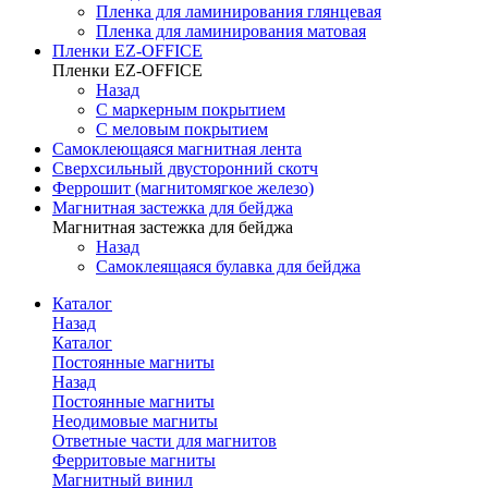
Пленка для ламинирования глянцевая
Пленка для ламинирования матовая
Пленки EZ-OFFICE
Пленки EZ-OFFICE
Назад
С маркерным покрытием
С меловым покрытием
Самоклеющаяся магнитная лента
Сверхсильный двусторонний скотч
Феррошит (магнитомягкое железо)
Магнитная застежка для бейджа
Магнитная застежка для бейджа
Назад
Самоклеящаяся булавка для бейджа
Каталог
Назад
Каталог
Постоянные магниты
Назад
Постоянные магниты
Неодимовые магниты
Ответные части для магнитов
Ферритовые магниты
Магнитный винил