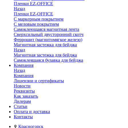
Пленки EZ-OFFICE
Назад
Пленки EZ-OFFICE
С маркерным покрытием
С меловым покрытием
Самоклеющаяся магнитная лента
Сверхсильный двусторонний скотч
Феррошит (магнитомягкое железо)
Магнитная застежка для бейджа
Назад
Магнитная застежка для бейджа
Самоклеящаяся булавка для бейджа
Компания
Назад
Компания
Лицензии и сертификаты
Новости
Реквизиты
Как заказать
Дилерам
Статьи
Оплата и доставка
Контакты
Красногорск