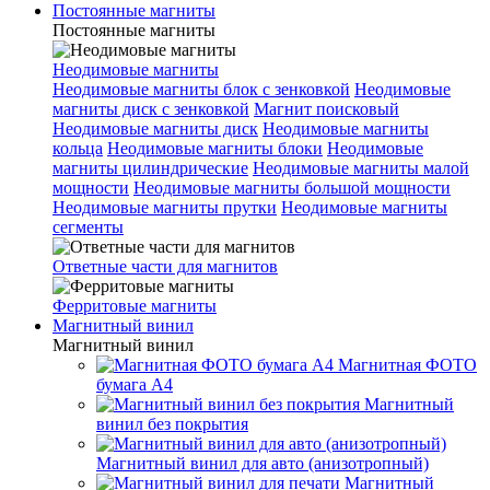
Постоянные магниты
Постоянные магниты
Неодимовые магниты
Неодимовые магниты блок с зенковкой
Неодимовые
магниты диск с зенковкой
Магнит поисковый
Неодимовые магниты диск
Неодимовые магниты
кольца
Неодимовые магниты блоки
Неодимовые
магниты цилиндрические
Неодимовые магниты малой
мощности
Неодимовые магниты большой мощности
Неодимовые магниты прутки
Неодимовые магниты
сегменты
Ответные части для магнитов
Ферритовые магниты
Магнитный винил
Магнитный винил
Магнитная ФОТО
бумага А4
Магнитный
винил без покрытия
Магнитный винил для авто (анизотропный)
Магнитный