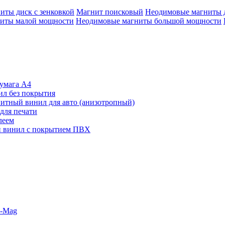
иты диск с зенковкой
Магнит поисковый
Неодимовые магниты 
иты малой мощности
Неодимовые магниты большой мощности
умага А4
л без покрытия
итный винил для авто (анизотропный)
для печати
леем
 винил с покрытием ПВХ
o-Mag