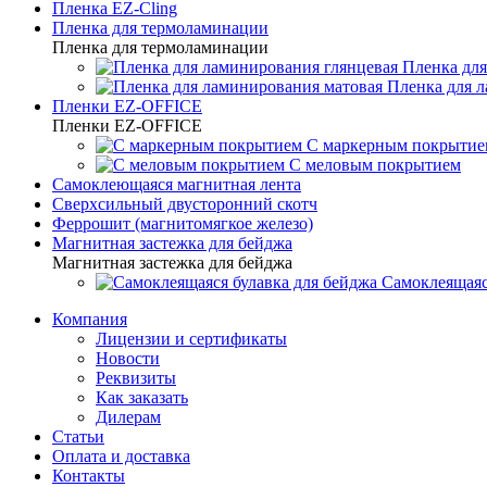
Пленка EZ-Cling
Пленка для термоламинации
Пленка для термоламинации
Пленка для
Пленка для 
Пленки EZ-OFFICE
Пленки EZ-OFFICE
С маркерным покрытие
С меловым покрытием
Самоклеющаяся магнитная лента
Сверхсильный двусторонний скотч
Феррошит (магнитомягкое железо)
Магнитная застежка для бейджа
Магнитная застежка для бейджа
Самоклеящаяс
Компания
Лицензии и сертификаты
Новости
Реквизиты
Как заказать
Дилерам
Статьи
Оплата и доставка
Контакты