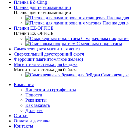
Пленка EZ-Cling
Пленка для термоламинации
Пленка для термоламинации
Пленка для
Пленка для 
Пленки EZ-OFFICE
Пленки EZ-OFFICE
С маркерным покрытие
С меловым покрытием
Самоклеющаяся магнитная лента
Сверхсильный двусторонний скотч
Феррошит (магнитомягкое железо)
Магнитная застежка для бейджа
Магнитная застежка для бейджа
Самоклеящаяс
Компания
Лицензии и сертификаты
Новости
Реквизиты
Как заказать
Дилерам
Статьи
Оплата и доставка
Контакты