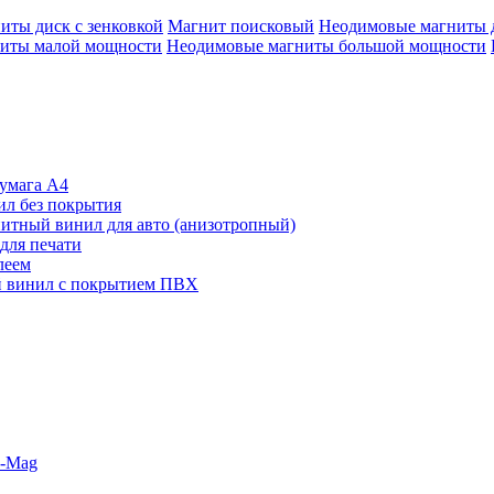
иты диск с зенковкой
Магнит поисковый
Неодимовые магниты 
иты малой мощности
Неодимовые магниты большой мощности
умага А4
л без покрытия
итный винил для авто (анизотропный)
для печати
леем
 винил с покрытием ПВХ
o-Mag