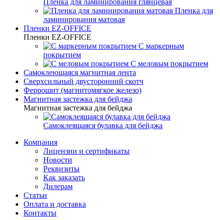
Пленка для ламинирования глянцевая
Пленка для
ламинирования матовая
Пленки EZ-OFFICE
Пленки EZ-OFFICE
С маркерным
покрытием
С меловым покрытием
Самоклеющаяся магнитная лента
Сверхсильный двусторонний скотч
Феррошит (магнитомягкое железо)
Магнитная застежка для бейджа
Магнитная застежка для бейджа
Самоклеящаяся булавка для бейджа
Компания
Лицензии и сертификаты
Новости
Реквизиты
Как заказать
Дилерам
Статьи
Оплата и доставка
Контакты