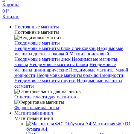
Корзина
0 ₽
Каталог
Постоянные магниты
Постоянные магниты
Неодимовые магниты
Неодимовые магниты блок с зенковкой
Неодимовые
магниты диск с зенковкой
Магнит поисковый
Неодимовые магниты диск
Неодимовые магниты
кольца
Неодимовые магниты блоки
Неодимовые
магниты цилиндрические
Неодимовые магниты малой
мощности
Неодимовые магниты большой мощности
Неодимовые магниты прутки
Неодимовые магниты
сегменты
Ответные части для магнитов
Ферритовые магниты
Магнитный винил
Магнитный винил
Магнитная ФОТО
бумага А4