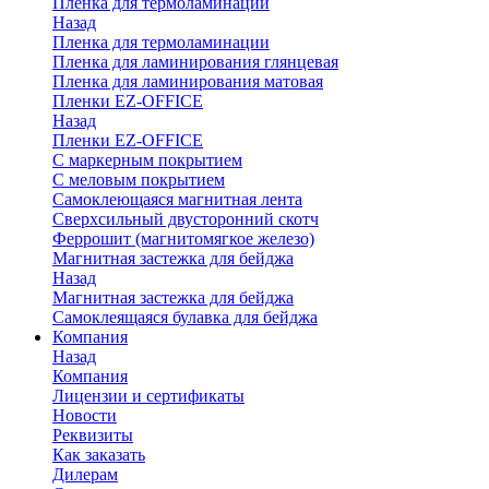
Пленка для термоламинации
Назад
Пленка для термоламинации
Пленка для ламинирования глянцевая
Пленка для ламинирования матовая
Пленки EZ-OFFICE
Назад
Пленки EZ-OFFICE
С маркерным покрытием
С меловым покрытием
Самоклеющаяся магнитная лента
Сверхсильный двусторонний скотч
Феррошит (магнитомягкое железо)
Магнитная застежка для бейджа
Назад
Магнитная застежка для бейджа
Самоклеящаяся булавка для бейджа
Компания
Назад
Компания
Лицензии и сертификаты
Новости
Реквизиты
Как заказать
Дилерам