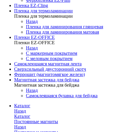
Ферропленка EZ-Film
Пленка EZ-Cling
Пленка для термоламинации
Пленка для термоламинации
Назад
Пленка для ламинирования глянцевая
Пленка для ламинирования матовая
Пленки EZ-OFFICE
Пленки EZ-OFFICE
Назад
С маркерным покрытием
С меловым покрытием
Самоклеющаяся магнитная лента
Сверхсильный двусторонний скотч
Феррошит (магнитомягкое железо)
Магнитная застежка для бейджа
Магнитная застежка для бейджа
Назад
Самоклеящаяся булавка для бейджа
Каталог
Назад
Каталог
Постоянные магниты
Назад