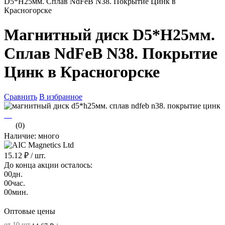
D5*H25мм. Сплав NdFeB N38. Покрытие Цинк в
Красногорске
Магнитный диск D5*H25мм.
Сплав NdFeB N38. Покрытие
Цинк в Красногорске
Сравнить
В избранное
(0)
Наличие: много
15.12 ₽
/ шт.
До конца акции осталось:
00
дн.
00
час.
00
мин.
Оптовые цены
от 10 шт.