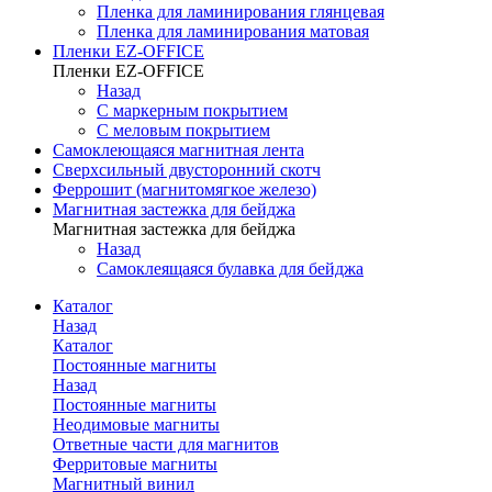
Пленка для ламинирования глянцевая
Пленка для ламинирования матовая
Пленки EZ-OFFICE
Пленки EZ-OFFICE
Назад
С маркерным покрытием
С меловым покрытием
Самоклеющаяся магнитная лента
Сверхсильный двусторонний скотч
Феррошит (магнитомягкое железо)
Магнитная застежка для бейджа
Магнитная застежка для бейджа
Назад
Самоклеящаяся булавка для бейджа
Каталог
Назад
Каталог
Постоянные магниты
Назад
Постоянные магниты
Неодимовые магниты
Ответные части для магнитов
Ферритовые магниты
Магнитный винил