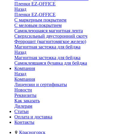
Пленки EZ-OFFICE
Назад
Пленки EZ-OFFICE
С маркерным покрытием
С меловым покрытием
Самоклеющаяся магнитная лента
Сверхсильный двусторонний скотч
Феррошит (магнитомягкое железо)
Магнитная застежка для бейджа
Назад
Магнитная застежка для бейджа
Самоклеящаяся булавка для бейджа
Компания
Назад
Компания
Лицензии и сертификаты
Новости
Реквизиты
Как заказать
Дилерам
Статьи
Оплата и доставка
Контакты
Красногорск