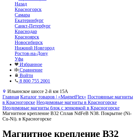
Назад
Красногорск
Самара
Екатеринбург
Санкт-Петербург
Краснодар
Красноярск
Новосибирск
Нижний Новгород
Ростов-на-Дону
Уфа
Избранное
Сравнение
Войти
8 800 755 2001
Ильинское шоссе 2-й км 15А
Главная
Каталог товаров | «MagnetFlex»
Постоянные магниты
в Красногорске
Неодимовые магниты в Красногорске
Неодимовые магниты блок с зенковкой в Красногорске
Магнитное крепление B32 Сплав NdFeB N38. Покрытие (Ni-
Cu-Ni). в Красногорске
Магнитное крепление B32