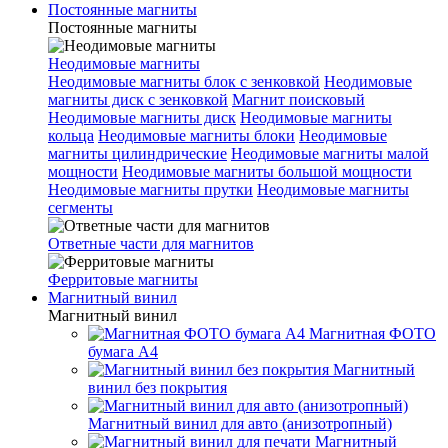
Постоянные магниты
Постоянные магниты
Неодимовые магниты
Неодимовые магниты блок с зенковкой
Неодимовые
магниты диск с зенковкой
Магнит поисковый
Неодимовые магниты диск
Неодимовые магниты
кольца
Неодимовые магниты блоки
Неодимовые
магниты цилиндрические
Неодимовые магниты малой
мощности
Неодимовые магниты большой мощности
Неодимовые магниты прутки
Неодимовые магниты
сегменты
Ответные части для магнитов
Ферритовые магниты
Магнитный винил
Магнитный винил
Магнитная ФОТО
бумага А4
Магнитный
винил без покрытия
Магнитный винил для авто (анизотропный)
Магнитный