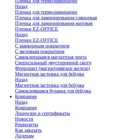
Пленка для термоламинации
Назад
Пленка для термоламинации
Пленка для ламинирования глянцевая
Пленка для ламинирования матовая
Пленки EZ-OFFICE
Назад
Пленки EZ-OFFICE
С маркерным покрытием
С меловым покрытием
Самоклеющаяся магнитная лента
Сверхсильный двусторонний скотч
Феррошит (магнитомягкое железо)
Магнитная застежка для бейджа
Назад
Магнитная застежка для бейджа
Самоклеящаяся булавка для бейджа
Компания
Назад
Компания
Лицензии и сертификаты
Новости
Реквизиты
Как заказать
Дилерам