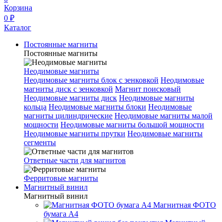
Корзина
0 ₽
Каталог
Постоянные магниты
Постоянные магниты
Неодимовые магниты
Неодимовые магниты блок с зенковкой
Неодимовые
магниты диск с зенковкой
Магнит поисковый
Неодимовые магниты диск
Неодимовые магниты
кольца
Неодимовые магниты блоки
Неодимовые
магниты цилиндрические
Неодимовые магниты малой
мощности
Неодимовые магниты большой мощности
Неодимовые магниты прутки
Неодимовые магниты
сегменты
Ответные части для магнитов
Ферритовые магниты
Магнитный винил
Магнитный винил
Магнитная ФОТО
бумага А4