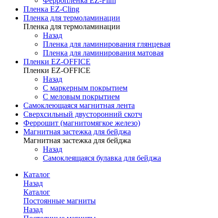
Ферропленка EZ-Film
Пленка EZ-Cling
Пленка для термоламинации
Пленка для термоламинации
Назад
Пленка для ламинирования глянцевая
Пленка для ламинирования матовая
Пленки EZ-OFFICE
Пленки EZ-OFFICE
Назад
С маркерным покрытием
С меловым покрытием
Самоклеющаяся магнитная лента
Сверхсильный двусторонний скотч
Феррошит (магнитомягкое железо)
Магнитная застежка для бейджа
Магнитная застежка для бейджа
Назад
Самоклеящаяся булавка для бейджа
Каталог
Назад
Каталог
Постоянные магниты
Назад