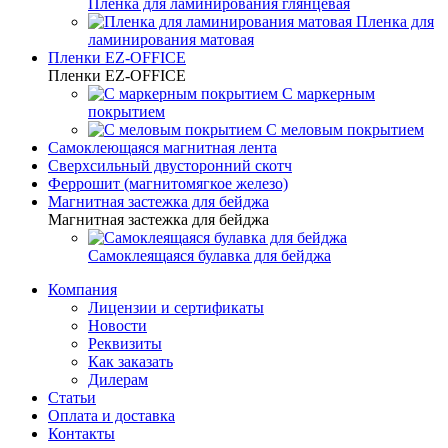
Пленка для ламинирования глянцевая
Пленка для
ламинирования матовая
Пленки EZ-OFFICE
Пленки EZ-OFFICE
С маркерным
покрытием
С меловым покрытием
Самоклеющаяся магнитная лента
Сверхсильный двусторонний скотч
Феррошит (магнитомягкое железо)
Магнитная застежка для бейджа
Магнитная застежка для бейджа
Самоклеящаяся булавка для бейджа
Компания
Лицензии и сертификаты
Новости
Реквизиты
Как заказать
Дилерам
Статьи
Оплата и доставка
Контакты