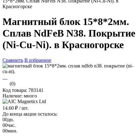
15*8*2мм. Сплав NdFeB N38. Покрытие (Ni-Cu-Ni). в
Красногорске
Магнитный блок 15*8*2мм.
Сплав NdFeB N38. Покрытие
(Ni-Cu-Ni). в Красногорске
Сравнить
В избранное
(0)
Код товара: 783141
Наличие: много
14.60 ₽
/ шт.
До конца акции осталось:
00
дн.
00
час.
00
мин.