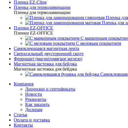
Пленка EZ-Cling
Пленка для термоламинации
Пленка для термоламинации
Пленка для
Пленка для 
Пленки EZ-OFFICE
Пленки EZ-OFFICE
С маркерным покрытие
С меловым покрытием
Самоклеющаяся магнитная лента
Сверхсильный двусторонний скотч
Феррошит (магнитомягкое железо)
Магнитная застежка для бейджа
Магнитная застежка для бейджа
Самоклеящаяс
Компания
Лицензии и сертификаты
Новости
Реквизиты
Как заказать
Дилерам
Статьи
Оплата и доставка
Контакты