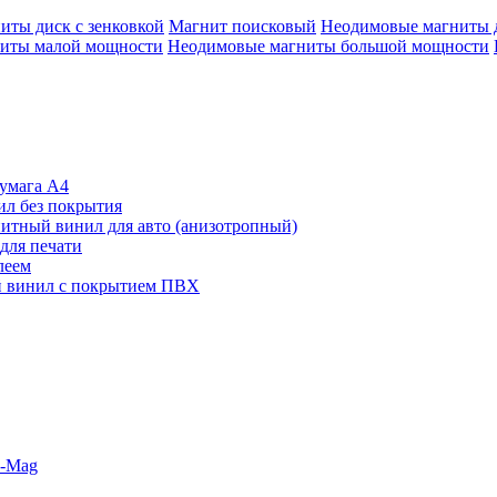
иты диск с зенковкой
Магнит поисковый
Неодимовые магниты 
иты малой мощности
Неодимовые магниты большой мощности
умага А4
л без покрытия
итный винил для авто (анизотропный)
для печати
леем
 винил с покрытием ПВХ
o-Mag